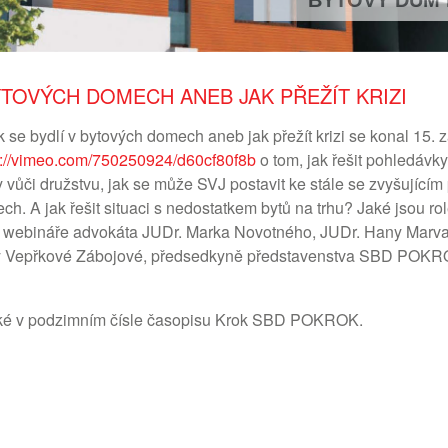
BYTOVÝ DŮM 
YTOVÝCH DOMECH ANEB JAK PŘEŽÍT KRIZI
e bydlí v bytových domech aneb jak přežít krizi se konal 15. z
s://vimeo.com/750250924/d60cf80f8b
o tom, jak řešit pohledávky
y vůči družstvu, jak se může SVJ postavit ke stále se zvyšující
h. A jak řešit situaci s nedostatkem bytů na trhu? Jaké jsou ro
 webináře advokáta JUDr. Marka Novotného, JUDr. Hany Marvano
tky Vepřkové Zábojové, předsedkyně představenstva SBD POKRO
aké v podzimním čísle časopisu Krok SBD POKROK.