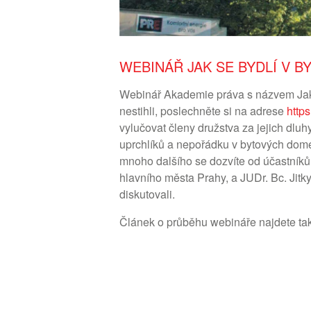
WEBINÁŘ JAK SE BYDLÍ V B
Webinář Akademie práva s názvem Jak s
nestihli, poslechněte si na adrese
http
vylučovat členy družstva za jejich dluh
uprchlíků a nepořádku v bytových domec
mnoho dalšího se dozvíte od účastníků
hlavního města Prahy, a JUDr. Bc. Ji
diskutovali.
Článek o průběhu webináře najdete t