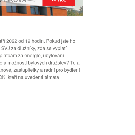
PÍSKOVÁ
>> VÍCE
áří 2022 od 19 hodin. Pokud jste ho
 SVJ za dlužníky, zda se vyplatí
m platbám za energie, ubytování
le a možnosti bytových družstev? To a
vé, zastupitelky a radní pro bydlení
K, kteří na uvedená témata