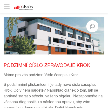
PODZIMNÍ ČÍSLO ZPRAVODAJE KROK
Máme pro vás podzimní číslo časopisu Krok
S podzimními plískanicemi je tady nové číslo časopisu
Krok. Co v něm najdete? Například článek o tom, jak se
správně starat o střechu vašeho objektu. Nezapomeňte na
včasnou diagnostiku a následnou opravu, aby vám
spárami do domu nezatékalo. Další článek vám