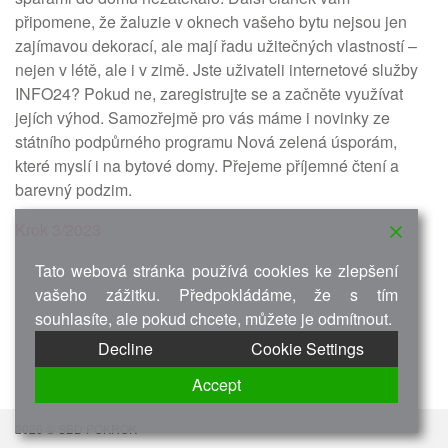
připomene, že žaluzie v oknech vašeho bytu nejsou jen
zajímavou dekorací, ale mají řadu užitečných vlastností –
nejen v létě, ale i v zimě. Jste uživateli internetové služby
INFO24? Pokud ne, zaregistrujte se a začněte využívat
jejích výhod. Samozřejmě pro vás máme i novinky ze
státního podpůrného programu Nová zelená úsporám,
které myslí i na bytové domy. Přejeme příjemné čtení a
barevný podzim.
Krok 3/2023
Tato webová stránka používá cookies ke zlepšení
vašeho zážitku. Předpokládáme, že s tím
souhlasíte, ale pokud chcete, můžete je odmítnout.
Decline
Cookie Settings
Accept
2026 © SBD POKROK