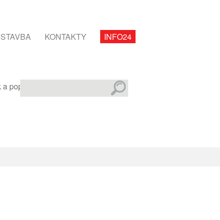
STAVBA
KONTAKTY
INFO24
k a popis služby INFO24.