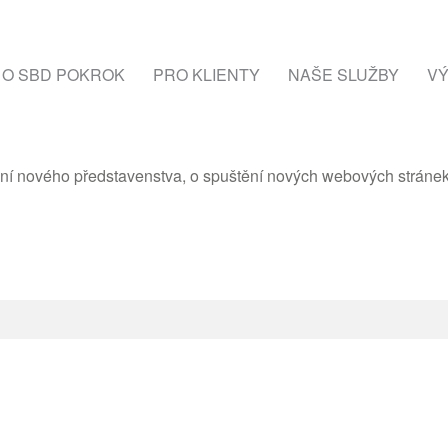
O SBD POKROK
PRO KLIENTY
NAŠE SLUŽBY
VÝ
ení nového představenstva, o spuštění nových webových stráne