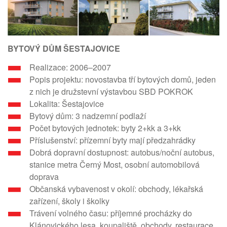
BYTOVÝ DŮM ŠESTAJOVICE
Realizace: 2006–2007
Popis projektu: novostavba tří bytových domů, jeden
z nich je družstevní výstavbou SBD POKROK
Lokalita: Šestajovice
Bytový dům: 3 nadzemní podlaží
Počet bytových jednotek: byty 2+kk a 3+kk
Příslušenství: přízemní byty mají předzahrádky
Dobrá dopravní dostupnost: autobus/noční autobus,
stanice metra Černý Most, osobní automobilová
doprava
Občanská vybavenost v okolí: obchody, lékařská
zařízení, školy i školky
Trávení volného času: příjemné procházky do
Klánovického lesa, koupaliště, obchody, restaurace