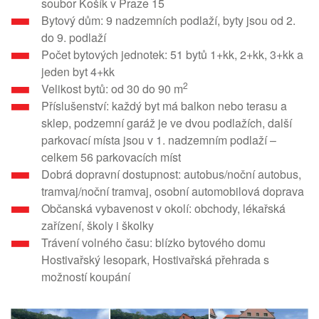
soubor Košík v Praze 15
Bytový dům: 9 nadzemních podlaží, byty jsou od 2.
do 9. podlaží
Počet bytových jednotek: 51 bytů 1+kk, 2+kk, 3+kk a
jeden byt 4+kk
2
Velikost bytů: od 30 do 90 m
Příslušenství: každý byt má balkon nebo terasu a
sklep, podzemní garáž je ve dvou podlažích, další
parkovací místa jsou v 1. nadzemním podlaží –
celkem 56 parkovacích míst
Dobrá dopravní dostupnost: autobus/noční autobus,
tramvaj/noční tramvaj, osobní automobilová doprava
Občanská vybavenost v okolí: obchody, lékařská
zařízení, školy i školky
Trávení volného času: blízko bytového domu
Hostivařský lesopark, Hostivařská přehrada s
možností koupání