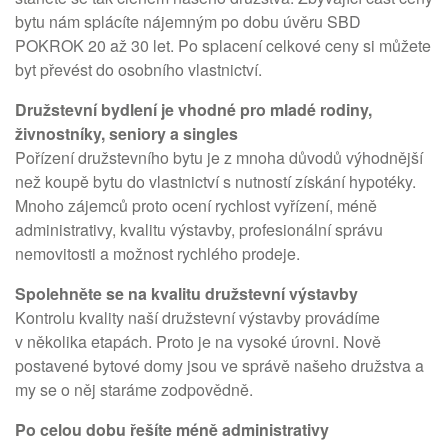
bytu nám splácíte nájemným po dobu úvěru SBD
POKROK 20 až 30 let. Po splacení celkové ceny si můžete
byt převést do osobního vlastnictví.
Družstevní bydlení je vhodné pro mladé rodiny,
živnostníky, seniory a singles
Pořízení družstevního bytu je z mnoha důvodů výhodnější
než koupě bytu do vlastnictví s nutností získání hypotéky.
Mnoho zájemců proto ocení rychlost vyřízení, méně
administrativy, kvalitu výstavby, profesionální správu
nemovitosti a možnost rychlého prodeje.
Spolehněte se na kvalitu družstevní výstavby
Kontrolu kvality naší družstevní výstavby provádíme
v několika etapách. Proto je na vysoké úrovni. Nově
postavené bytové domy jsou ve správě našeho družstva a
my se o něj staráme zodpovědně.
Po celou dobu řešíte méně administrativy