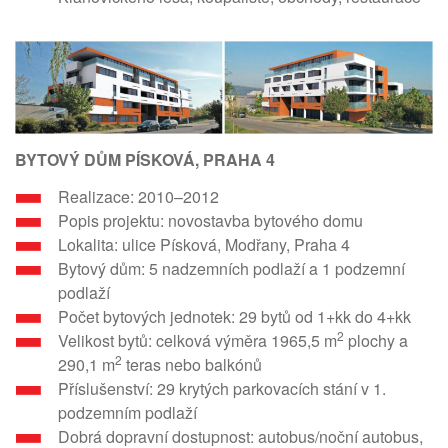
BYTOVÝ DŮM PÍSKOVÁ, PRAHA 4
Realizace: 2010–2012
Popis projektu: novostavba bytového domu
Lokalita: ulice Písková, Modřany, Praha 4
Bytový dům: 5 nadzemních podlaží a 1 podzemní
podlaží
Počet bytových jednotek: 29 bytů od 1+kk do 4+kk
2
Velikost bytů: celková výměra 1965,5 m
plochy a
2
290,1 m
teras nebo balkónů
Příslušenství: 29 krytých parkovacích stání v 1.
podzemním podlaží
Dobrá dopravní dostupnost: autobus/noční autobus,