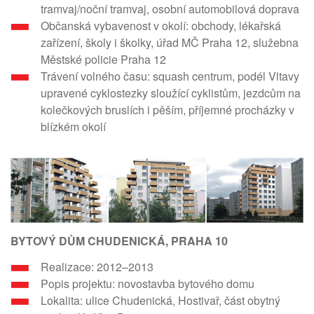
tramvaj/noční tramvaj, osobní automobilová doprava
Občanská vybavenost v okolí: obchody, lékařská
zařízení, školy i školky, úřad MČ Praha 12, služebna
Městské policie Praha 12
Trávení volného času: squash centrum, podél Vltavy
upravené cyklostezky sloužící cyklistům, jezdcům na
kolečkových bruslích i pěším, příjemné procházky v
blízkém okolí
BYTOVÝ DŮM CHUDENICKÁ, PRAHA 10
Realizace: 2012–2013
Popis projektu: novostavba bytového domu
Lokalita: ulice Chudenická, Hostivař, část obytný