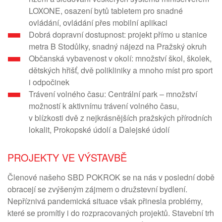
LOXONE, osazení bytů tabletem pro snadné
ovládání, ovládání přes mobilní aplikaci
Dobrá dopravní dostupnost: projekt přímo u stanice
metra B Stodůlky, snadný nájezd na Pražský okruh
Občanská vybavenost v okolí: množství škol, školek,
dětských hřišť, dvě polikliniky a mnoho míst pro sport
i odpočinek
Trávení volného času: Centrální park – množství
možností k aktivnímu trávení volného času,
v blízkosti dvě z nejkrásnějších pražských přírodních
lokalit, Prokopské údolí a Dalejské údolí
PROJEKTY VE VÝSTAVBĚ
Členové našeho SBD POKROK se na nás v poslední době
obracejí se zvýšeným zájmem o družstevní bydlení.
Nepříznivá pandemická situace však přinesla problémy,
které se promítly i do rozpracovaných projektů. Stavební trh