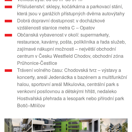
Příslušenství: sklepy, kočárkárna a parkovací stání,
která jsou v garážích přístupných dvěma autovýtahy
Dobrá dopravní dostupnost: v docházkové
vzdálenosti stanice metra C – Opatov
Občanská vybavenost v okolí: supermarkety,
restaurace, kavárny, pošta, poliklinika a řada služeb,
zajímavé nákupní možnosti – největší obchodní
centrum v Česku Westfield Chodov, obchodní zóna
Průhonice-Čestlice
Trávení volného času: Chodovská tvrz – výstavy a
koncerty, areál Jedenáctka s bazénem a multifunkční
halou, sportovní areál Mikulovka, centrální park s
venkovní posilovnou a dětskými hřišti, nedaleko
Hostivařská přehrada a lesopark nebo přírodní park
Botič–Milíčov