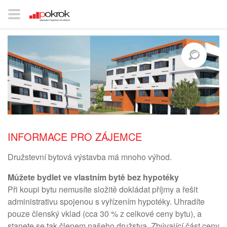
INFORMACE PRO ZÁJEMCE
Družstevní bytová výstavba má mnoho výhod.
Můžete bydlet ve vlastním bytě bez hypotéky
Při koupi bytu nemusíte složitě dokládat příjmy a řešit
administrativu spojenou s vyřízením hypotéky. Uhradíte
pouze členský vklad (cca 30 % z celkové ceny bytu), a
stanete se tak členem našeho družstva. Zbývající část ceny