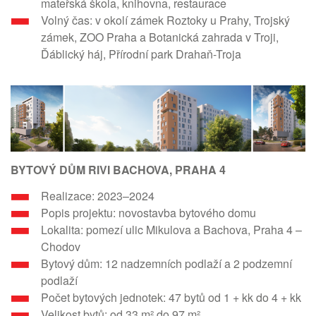
mateřská škola, knihovna, restaurace
Volný čas: v okolí zámek Roztoky u Prahy, Trojský
zámek, ZOO Praha a Botanická zahrada v Troji,
Ďáblický háj, Přírodní park Drahaň-Troja
BYTOVÝ DŮM RIVI BACHOVA, PRAHA 4
Realizace: 2023–2024
Popis projektu: novostavba bytového domu
Lokalita: pomezí ulic Mikulova a Bachova, Praha 4 –
Chodov
Bytový dům: 12 nadzemních podlaží a 2 podzemní
podlaží
Počet bytových jednotek: 47 bytů od 1 + kk do 4 + kk
Velikost bytů: od 33 m² do 97 m²