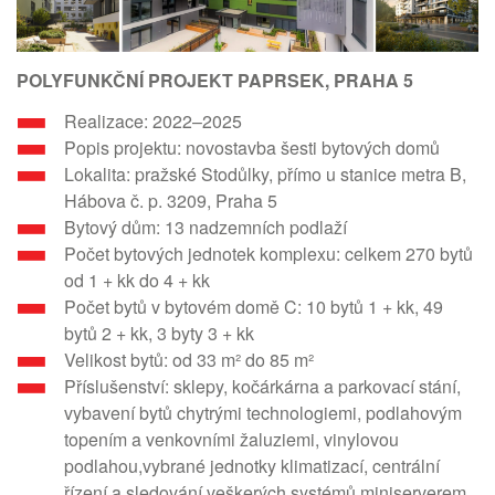
POLYFUNKČNÍ PROJEKT PAPRSEK, PRAHA 5
Realizace: 2022–2025
Popis projektu: novostavba šesti bytových domů
Lokalita: pražské Stodůlky, přímo u stanice metra B,
Hábova č. p. 3209, Praha 5
Bytový dům: 13 nadzemních podlaží
Počet bytových jednotek komplexu: celkem 270 bytů
od 1 + kk do 4 + kk
Počet bytů v bytovém domě C: 10 bytů 1 + kk, 49
bytů 2 + kk, 3 byty 3 + kk
Velikost bytů: od 33 m² do 85 m²
Příslušenství: sklepy, kočárkárna a parkovací stání,
vybavení bytů chytrými technologiemi, podlahovým
topením a venkovními žaluziemi, vinylovou
podlahou,vybrané jednotky klimatizací, centrální
řízení a sledování veškerých systémů miniserverem